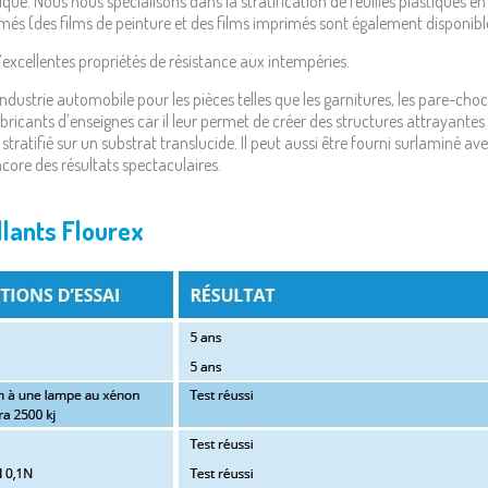
tique. Nous nous spécialisons dans la stratification de feuilles plastiques e
omés (des films de peinture et des films imprimés sont également disponibl
’excellentes propriétés de résistance aux intempéries.
dustrie automobile pour les pièces telles que les garnitures, les pare-chocs e
abricants d’enseignes car il leur permet de créer des structures attrayantes 
t stratifié sur un substrat translucide. Il peut aussi être fourni surlaminé av
core des résultats spectaculaires.
llants Flourex