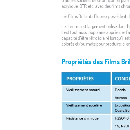
d’autres sociétés de stratification plas
acrylique, OTP, etc. avec des films chr
Les Films Brillants Flourex possèdent d
Le chrome est largement utilisé dans l’in
Il est tout aussi populaire auprès des f
capacité d’être rétroéclairé lorsqu’il es
colorés et/ou mats pour produire ici en
Propriétés des Films Bri