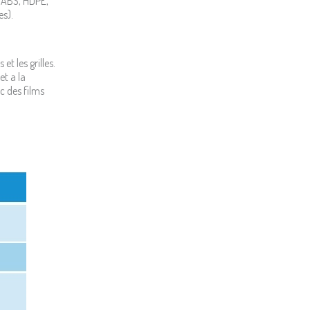
n ABS, HDPE,
es).
t les grilles.
et a la
ec des films