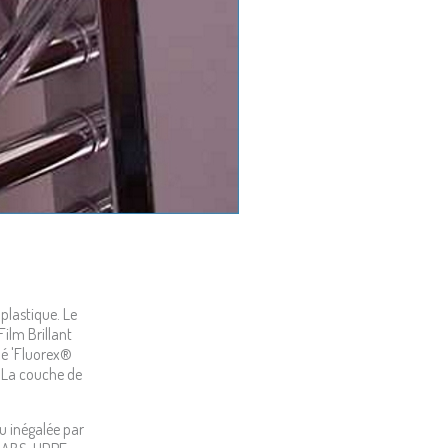
 plastique. Le
Film Brillant
ié 'Fluorex®
. La couche de
u inégalée par